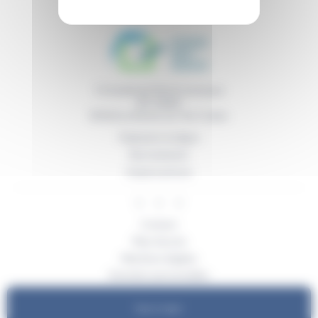
11 boulevard René Levesque
BP 50669
85016
La Roche sur Yon Cedex
Paiement en ligne
Recrutement
Espace presse
Contact
Plan d’accès
Mentions légales
Données personnelles
Cookies
Payer en ligne