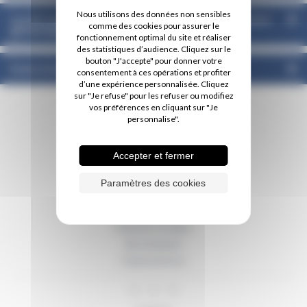
Nous utilisons des données non sensibles
Dé
Les lits identifiés soins palliatifs (LISP) à orientation
comme des cookies pour assurer le
gériatrique
fonctionnement optimal du site et réaliser
des statistiques d’audience. Cliquez sur le
bouton "J'accepte" pour donner votre
Dé
Endocrinologie - Diabétologie
consentement à ces opérations et profiter
d’une expérience personnalisée. Cliquez
sur "Je refuse" pour les refuser ou modifiez
vos préférences en cliquant sur "Je
personnalise".
Accepter et fermer
11 boulevard René Levesque
Paramètres des cookies
BP 50669
85016
La Roche sur Yon Cedex
Paiement en ligne
Recrutement
Espace presse