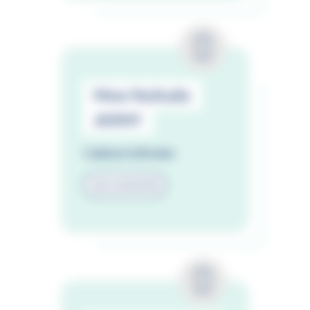
Mme Nathalie
JARNY
Cabinet infirmier
02 51 44 44 98