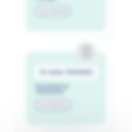
02 51 44 44 90
Dr Sofia TAVARES
Anesthésie et
réanimation
02 51 44 44 12