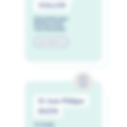
VUILLON
Kinésithérapie -
Rééducation
fonctionnelle
02 51 44 45 72
Dr Jean-Philippe
BAZIN
Urologie