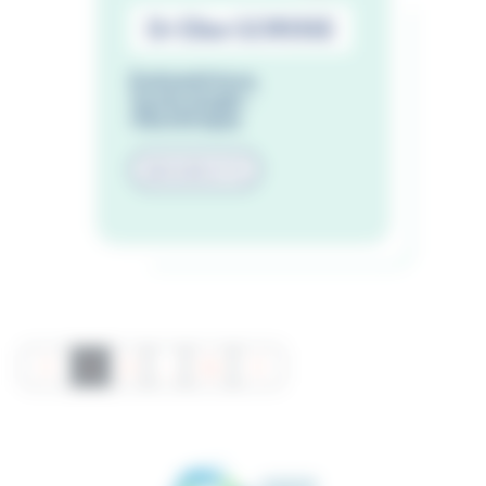
Dr Elise GORISSE
Endométriose,
Gynécologie -
Obstétrique
02 51 05 17 71
1
2
...
11