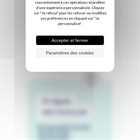
PROCREALIS
consentement à ces opérations et profiter
d’une expérience personnalisée. Cliquez
sur "Je refuse" pour les refuser ou modifiez
Assistance Médicale à la
vos préférences en cliquant sur "Je
Procréation
personnalise".
02 51 44 10 60
Accepter et fermer
Paramètres des cookies
Dr Agnès
MECHOULAN
Echographie foetale,
Gynécologie -
Obstétrique