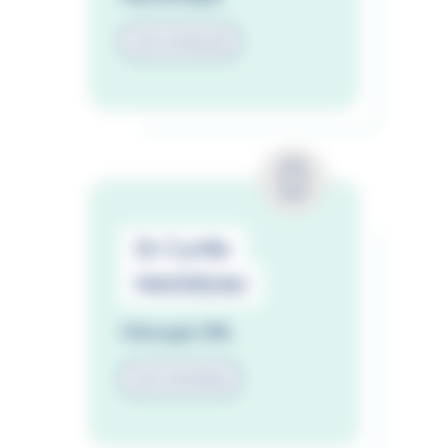
02 51 44 46 28
Dr Cyrille
FAVEREAU
Chirurgie ORL
02 51 44 44 86