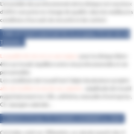
L’ensemble des professionnels de la clinique est soucieux
d’offrir une prise en charge de qualité, dans les meilleures
conditions d’accueil, de sécurité et de confort.
UNE ATTENTION PORTÉE À LA QUALITÉ DE VIE AU
TRAVAIL
La qualité de vie est un axe majeur
pour la clinique (bien-
être au travail, équilibre entre vie professionnelle et vie
personnelle).
Les conditions de travail font l’objet de plusieurs projets
afin de faciliter la vie de nos salariés
: amplitude de travail
majoritairement en 12h, cafétéria, mutuelle d’entreprise,
CE, épargne salariale…
L'INDEX D'EGALITE FEMMES-HOMMES en 2024
Cet index, noté sur 100 points, se calcule à partir des 4