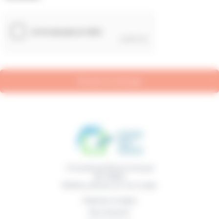
CAPTCHA
(optionnel)
11 boulevard René Levesque
BP 50669
85016
La Roche sur Yon Cedex
Paiement en ligne
Recrutement