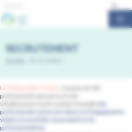
Panneau de gestion des cookies
RECRUTEMENT
ACCUEIL
-
RECRUTEMENT
La Clinique Saint Charles
,
c’est près de 350
professionnels exerçant sur le site.
L’établissement réunit et anime l’ensemble
des
professionnels autour de valeurs et d’engagements
simples et essentiels, de proximité et de
professionnalisme.