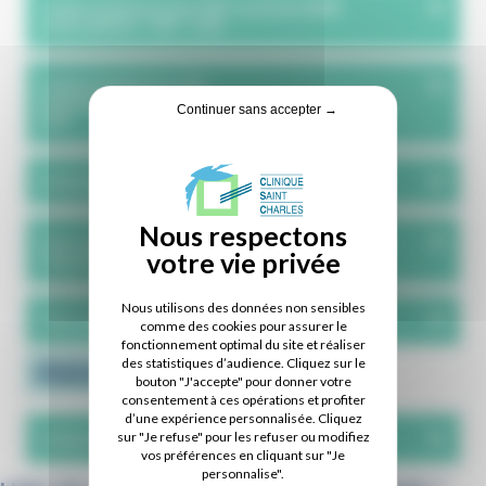
Dépli
Un(e) médecin pour PEC activité SMR
polyvalents - H/F - CDI
Dépli
Un(e) médecin profil
Interniste/Gériatre/Médecine polyvalente -
Continuer sans accepter →
H/F
Dépli
Un(e) gastroentérologue - H/F
Dépli
Une sage-femme - H/F CDD mi-juin à mi-
septembre 2026
Nous utilisons des données non sensibles
Dépli
Une sage-femme - H/F CDD août 2026
comme des cookies pour assurer le
fonctionnement optimal du site et réaliser
des statistiques d’audience. Cliquez sur le
PARAMÉDICAL
bouton "J'accepte" pour donner votre
consentement à ces opérations et profiter
d’une expérience personnalisée. Cliquez
Dépli
Un(e) infirmier(e) de bloc - H/F - CDI
sur "Je refuse" pour les refuser ou modifiez
vos préférences en cliquant sur "Je
personnalise".