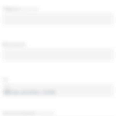
Téléphone
(optionnel)
Nom du poste
CV
Taille max. des fichiers : 20 MB.
Lettre de motivation
(optionnel)