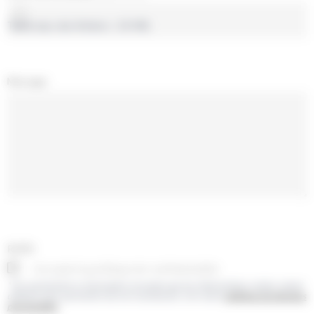
Taille max. des fichiers : 10 MB.
Message
RGPD
J’accepte la politique de confidentialité.
* En soumettant ce formulaire j’accepte que les informations saisies soient
utilisées pour permettre de me recontacter. Lire notre
politique de données
personnelles
.