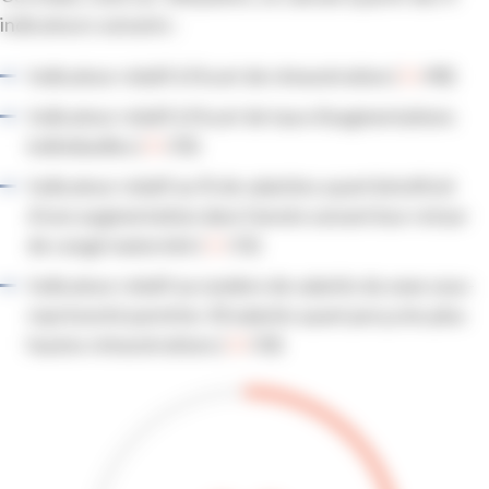
indicateurs suivants :
Indicateur relatif à l'écart de rémunération (
31
/40)
Indicateur relatif à l'écart de taux d'augmentations
individuelles (
35
/35)
Indicateur relatif au % de salariées ayant bénéficié
d'une augmentation dans l'année suivant leur retour
de congé maternité (
15
/15)
Indicateur relatif au nombre de salariés du sexe sous-
représenté parmi les 10 salariés ayant perçu les plus
hautes rémunérations (
10
/10)