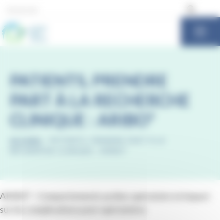
Panneau de gestion des cookies
PATIENTS, PRENDRE
PART À LA RECHERCHE
CLINIQUE : ARIBO²
ACCUEIL
-
PATIENTS, PRENDRE PART À LA
RECHERCHE CLINIQUE : ARIBO²
ARIBO² – Comportements au bloc opératoire et impact
sur les complications post-opératoires