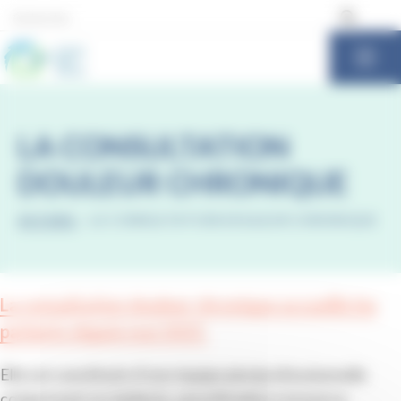
Panneau de gestion des cookies
LA CONSULTATION
DOULEUR CHRONIQUE
ACCUEIL
-
LA CONSULTATION DOULEUR CHRONIQUE
La consultation douleur chronique accueille les
patients depuis mai 2025.
Elle est constituée d’une équipe pluriprofessionnelle
comprenant un médecin, une infirmière ressource