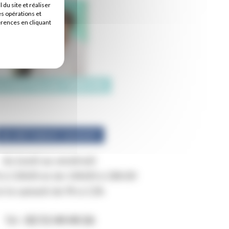
u site et réaliser
es opérations et
érences en cliquant
octeur Pascale TARDIVEL
SECRÉTARIAT OUVERT
du lundi au vendredi
 à 13h00 et de 14h00 à 18h30
t le samedi de 9h à 13h
Tél :
02 51 44 44 26