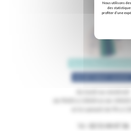
Nous utilisons de
des statistique
profiter d’une exp
Docteur Benoît GOMMI
SECRÉTARIAT OUVER
du lundi au vendredi
de 9h00 à 13h00 et de 14h00
et le samedi de 9h à 1
Tél :
02 51 44 47 36