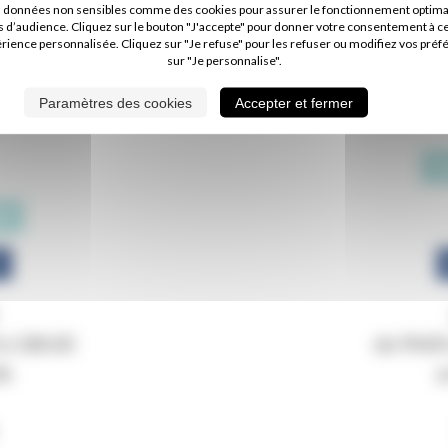
s données non sensibles comme des cookies pour assurer le fonctionnement optimal d
s d’audience. Cliquez sur le bouton "J'accepte" pour donner votre consentement à c
érience personnalisée. Cliquez sur "Je refuse" pour les refuser ou modifiez vos préf
sur "Je personnalise".
Paramètres des cookies
Accepter et fermer
D
ER
T
 à 18h30
de 9h00
3h
e