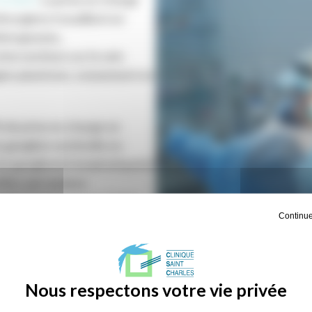
hirurgiens travaillent en
thérapeutes,
terventions sur le sein
ien plasticien, notamment en
% de prise en charge en
u ganglion sentinelle en
(s) ganglion(s) lymphatique(s)
ifier, par analyse
llules cancéreuses. Cette
Continue
 seules tumeurs qui le
L'ÉQUIPE