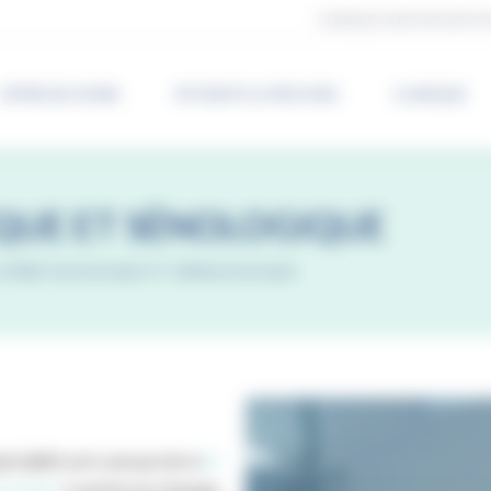
CLINIQUE LA ROCHE SUR YO
OFFRE DE SOINS
PATIENTS & PROCHES
CLINIQUE
QUE ET SÉNOLOGIQUE
 GYNÉCOLOGIQUE ET SÉNOLOGIQUE
pécialité est consacrée à
la
’ovaire.
La prise en charge