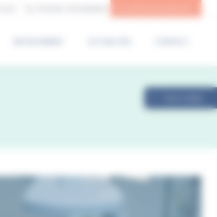
N (85)
STANDARD :
02 51 44 44 44
SERVICE DES URGENCES
RECRUTEMENT
ACTUALITÉS
CONTACT
Payer en ligne