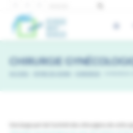
Panneau de gestion des cookies
CHIRURGIE GYNÉCOLOGI
ACCUEIL
-
OFFRE DE SOINS
-
CHIRURGIE
-
CHIRURGIE
Une large part de l’activité des chirurgiens de cette s
chirurgie cancérologique du sein, de l’utérus et de l