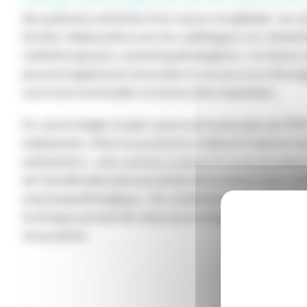
des patientes atteintes d’un cancer est globale : les c
étroite collaboration avec les radiologues, les chimio
radiothérapeutes, anatomopathologistes. Certaines in
peuvent également nécessiter le recours à un chirurg
vue d’une éventuelle reconstruction mammaire.
En cancérologie, le plan cancer préconise plus de 50 
ambulatoire. Ainsi nos praticiens réalisent l’exérèse d
ambulatoire ; cela consiste à enlever le ou les premier
de l’aisselle la(es) plus proche(s) de la tumeur pour vér
anatomopathologique, s’ils contiennent ou non des ce
technique permet de réserver le curage auxiliaire aux
nécessitent.