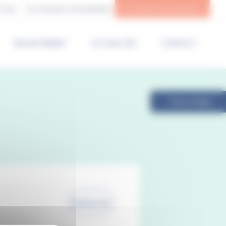
N (85)
STANDARD :
02 51 44 44 44
SERVICE DES URGENCES
RECRUTEMENT
ACTUALITÉS
CONTACT
Payer en ligne
Recherche