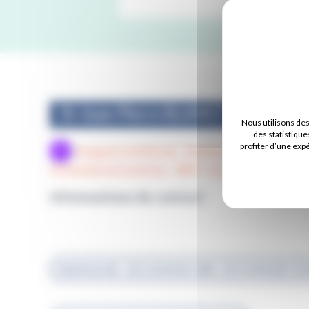
Dr Jean-Pierre BLANGY
Nous utilisons de
des statistique
profiter d’une exp
Imagerie médicale - Radiographie échogr
Ostéodensitométrie - IRM - Scanner
Informations de contact
RADIOLOGIE : 02 51 44 44 02 / IRM : 02 51 44 46 00 / S