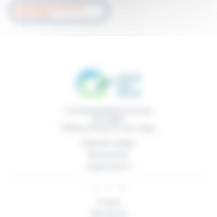
RETOUR À LA LISTE DES
PRATICIENS
11 boulevard René Levesque
BP 50669
85016
La Roche sur Yon Cedex
Paiement en ligne
Recrutement
Espace presse
Contact
Plan d’accès