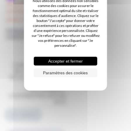
Nous utilisons des données non sensibles
reconstructrice et
comme des cookies pour assurer le
esthétique
Unité
fonctionnement optimal du site et réaliser
des statistiques d’audience. Cliquez sur le
plaies et cicatrisation
bouton "J'accepte" pour donner votre
consentement à ces opérations et profiter
Informations de
d’une expérience personnalisée. Cliquez
contact
sur "Je refuse" pour les refuser ou modifiez
vos préférences en cliquant sur "Je
personnalise".
Secteur 2
Accepter et fermer
CHIRURGIE PLASTIQUE,
RECONSTRUCTRICE ET
Paramètres des cookies
ESTHETIQUE : 02 51 44 44
32
UNITE PLAIES ET
CICATRISATION : 02 51 44
46 32
02 51 44 44 32