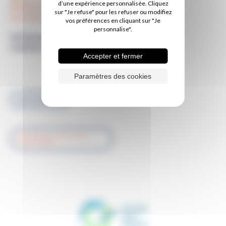
d’une expérience personnalisée. Cliquez
Rééducation
sur "Je refuse" pour les refuser ou modifiez
fonctionnelle
vos préférences en cliquant sur "Je
personnalise".
Informations de
contact
Accepter et fermer
Conventionné
Paramètres des cookies
02 51 44 45 72
RETOUR À LA LISTE DES
PRATICIENS