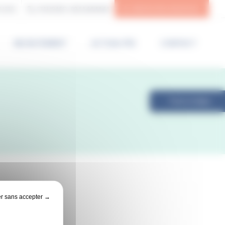
N (85)
STANDARD :
02 51 44 44 44
SERVICE DES URGENCES
RECRUTEMENT
ACTUALITÉS
CONTACT
Payer en ligne
r sans accepter →