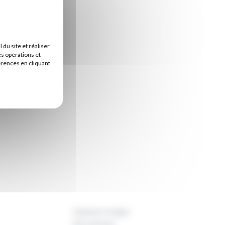
u site et réaliser
es opérations et
érences en cliquant
Paiement en ligne
Recrutement