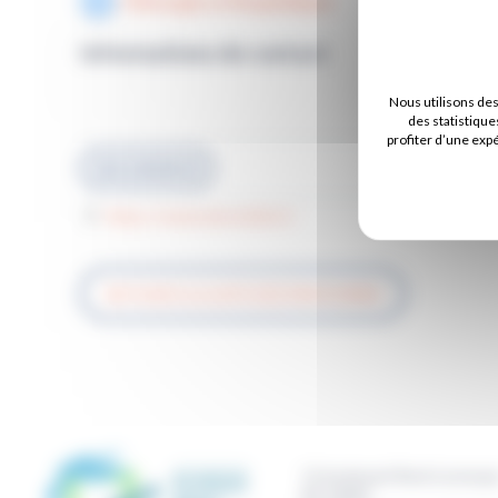
Chirurgie orthopédique
Informations de contact
Nous utilisons de
des statistique
profiter d’une exp
02 51 44 44 19
https://www.doctolib.fr/
RETOUR À LA LISTE DES PRATICIENS
11 boulevard René Levesqu
BP 50669