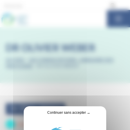
Panneau de gestion des cookies
DR OLIVIER WEBER
ACCUEIL
-
LES CONSULTATIONS : ANNUAIRE DES
PRATICIENS
-
DR OLIVIER WEBER
Dr Olivier WEBER
Continuer sans accepter →
Urologie