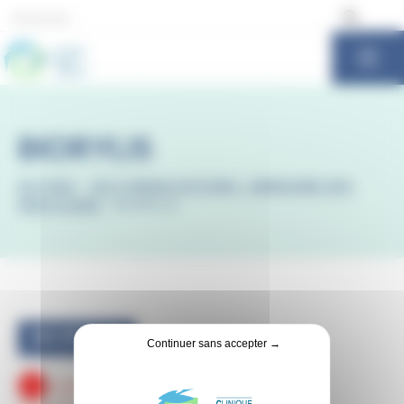
Panneau de gestion des cookies
BIORYLIS
ACCUEIL
-
LES CONSULTATIONS : ANNUAIRE DES
PRATICIENS
-
BIORYLIS
BIORYLIS
Continuer sans accepter →
Laboratoire de