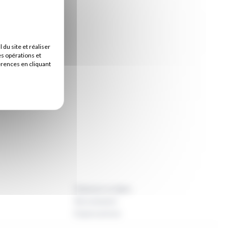
u site et réaliser
es opérations et
érences en cliquant
Paiement en ligne
Recrutement
Espace presse