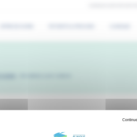
CLINIQUE LA ROCHE SUR YO
OFFRE DE SOINS
PATIENTS & PROCHES
CLINIQUE
ICIENS
-
DR ABDELILAH CHBIHI
Continue