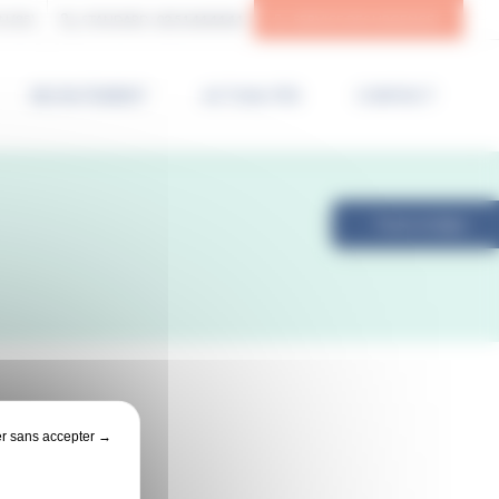
N (85)
STANDARD :
02 51 44 44 44
SERVICE DES URGENCES
RECRUTEMENT
ACTUALITÉS
CONTACT
Payer en ligne
r sans accepter →