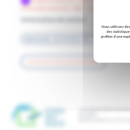
Imagerie médicale - Radiographie échogr
Ostéodensitométrie - IRM - Scanner
Informations de contact
Nous utilisons de
des statistique
profiter d’une exp
RADIOLOGIE : 02 51 44 44 02 / IRM : 02 51 44 46 00 / S
RETOUR À LA LISTE DES PRATICIENS
11 boulevard René Levesqu
BP 50669
85016
La Roche sur Yon Ce