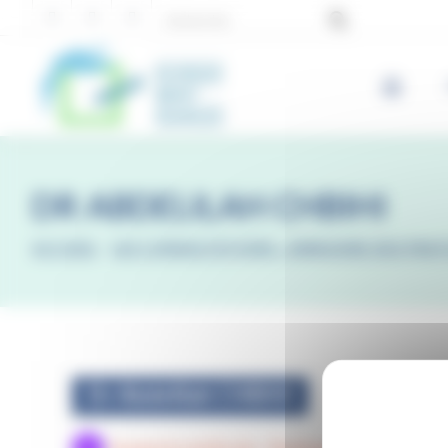
Panneau de gestion des cookies
DR ABDELILAH CHBIHI
ACCUEIL
-
LES CONSULTATIONS : ANNUAIRE DES PRAT
Dr Abdelilah CHBIHI