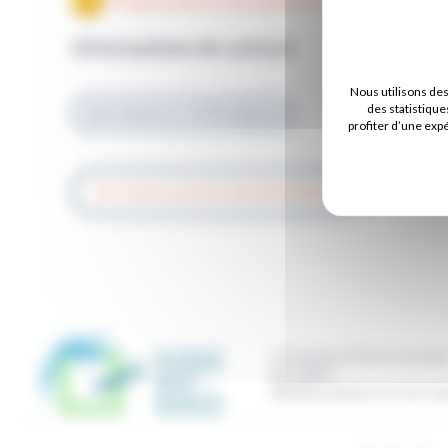
Préparation à l'accouchement
Informations de contact
Nous utilisons de
des statistique
02 51 44 45 13 / 07 49 30 86 50
profiter d’une exp
RETOUR À LA LISTE DES PRATICIENS
11 boulevard René Levesqu
BP 50669
85016
La Roche sur Yon Ce