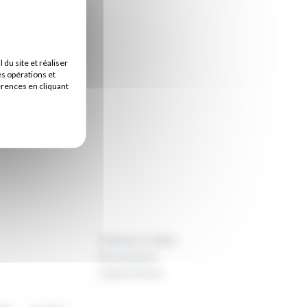
u site et réaliser
es opérations et
érences en cliquant
Paiement en ligne
Recrutement
Espace presse