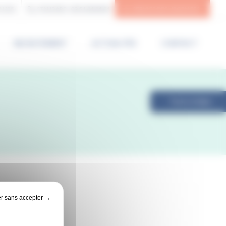
N (85)
STANDARD :
02 51 44 44 44
SERVICE DES URGENCES
RECRUTEMENT
ACTUALITÉS
CONTACT
Payer en ligne
r sans accepter →