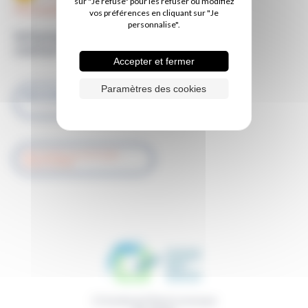
sur "Je refuse" pour les refuser ou modifiez
l'accouchement
vos préférences en cliquant sur "Je
personnalise".
Informations de
contact
Accepter et fermer
Paramètres des cookies
02 51 44 45 13 / 07 49 30 86
50
RETOUR À LA LISTE DES
PRATICIENS
11 boulevard René Levesque