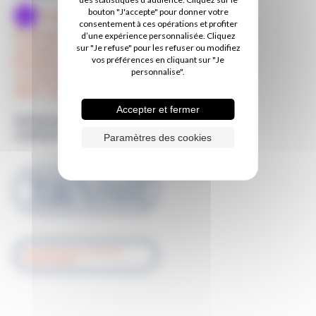
bouton "J'accepte" pour donner votre
Imagerie médicale -
consentement à ces opérations et profiter
Radiographie
d’une expérience personnalisée. Cliquez
échographie -
sur "Je refuse" pour les refuser ou modifiez
vos préférences en cliquant sur "Je
Mammographie -
personnalise".
Ostéodensitométrie -
IRM - Scanner
Accepter et fermer
Informations de
contact
Paramètres des cookies
RADIOLOGIE : 02 51 44 44
02 / IRM : 02 51 44 46 00 /
SCANNER : 02 51 44 45 35
RETOUR À LA LISTE DES
PRATICIENS