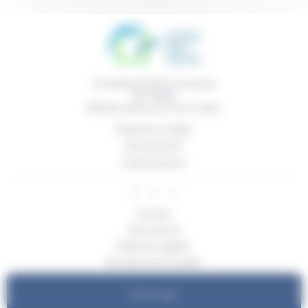
11 boulevard René Levesque
BP 50669
85016
La Roche sur Yon Cedex
Paiement en ligne
Recrutement
Espace presse
Contact
Plan d’accès
Mentions légales
Données personnelles
Cookies
Payer en ligne